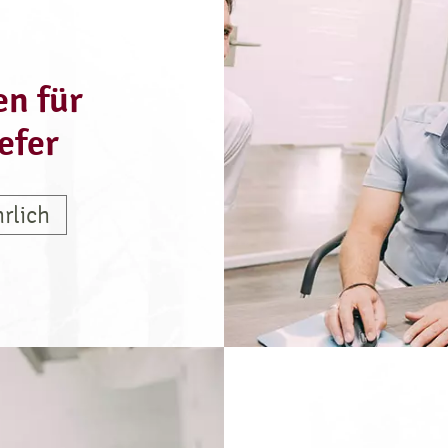
n für
efer
rlich