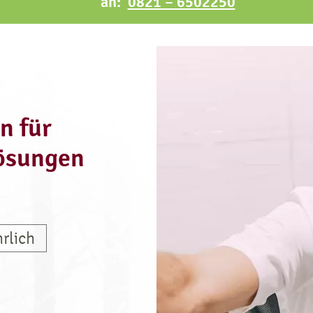
an:
0821 – 6502250
n für
ösungen
rlich